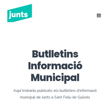
Junts Sant Feliu de
Guíxols
INICI
CANDIDATURA 2023
Butlletins
NOTÍCIES
Informació
BUTLLETINS
Municipal
INCIDÈNCIES
Aquí trobaràs publicats els butlletins d’informació
CONTACTE
municipal de Junts a Sant Feliu de Guíxols