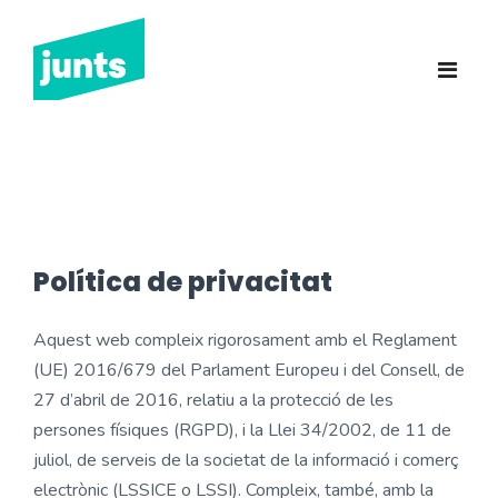
Junts Sant Feliu de
Guíxols
INICI
CANDIDATURA 2023
NOTÍCIES
Política de privacitat
BUTLLETINS
Aquest web compleix rigorosament amb el Reglament
INCIDÈNCIES
(UE) 2016/679 del Parlament Europeu i del Consell, de
27 d’abril de 2016, relatiu a la protecció de les
CONTACTE
persones físiques (RGPD), i la Llei 34/2002, de 11 de
juliol, de serveis de la societat de la informació i comerç
electrònic (LSSICE o LSSI). Compleix, també, amb la