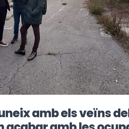
uneix amb els veïns del
 acabar amb les ocupa