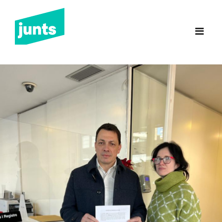
Junts Sant Feliu de
Guíxols
INICI
CANDIDATURA 2023
NOTÍCIES
BUTLLETINS
INCIDÈNCIES
CONTACTE