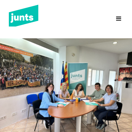
Junts Sant Feliu de
Guíxols
INICI
CANDIDATURA 2023
NOTÍCIES
BUTLLETINS
INCIDÈNCIES
CONTACTE