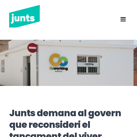
Junts Sant Feliu de
Guíxols
INICI
CANDIDATURA 2023
NOTÍCIES
BUTLLETINS
INCIDÈNCIES
Junts demana al govern
CONTACTE
que reconsideri el
tancament del viver