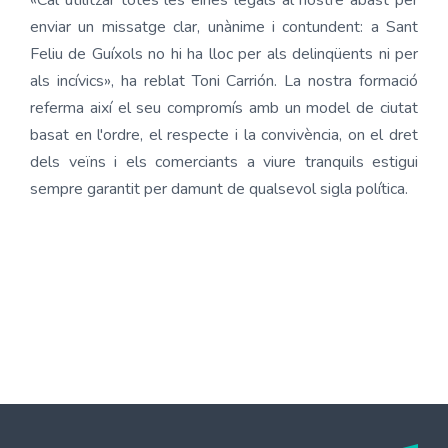
«Cal utilitzar totes les eines legals al nostre abast per
enviar un missatge clar, unànime i contundent: a Sant
Feliu de Guíxols no hi ha lloc per als delinqüents ni per
als incívics», ha reblat Toni Carrión. La nostra formació
referma així el seu compromís amb un model de ciutat
basat en l'ordre, el respecte i la convivència, on el dret
dels veïns i els comerciants a viure tranquils estigui
sempre garantit per damunt de qualsevol sigla política.