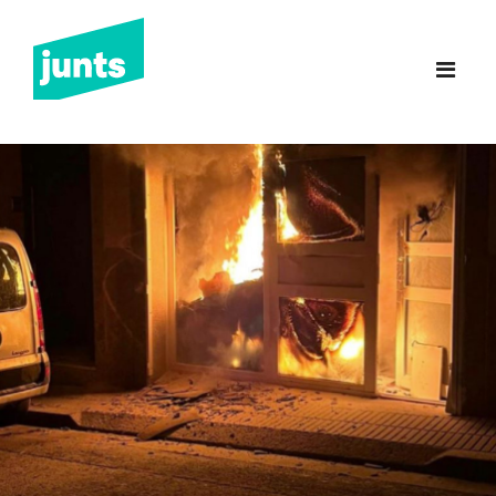
Junts Sant Feliu de
Guíxols
INICI
CANDIDATURA 2023
NOTÍCIES
BUTLLETINS
INCIDÈNCIES
CONTACTE