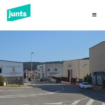
Junts Sant Feliu de
Guíxols
INICI
CANDIDATURA 2023
NOTÍCIES
BUTLLETINS
INCIDÈNCIES
CONTACTE