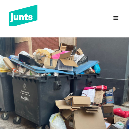
Junts Sant Feliu de
Guíxols
INICI
CANDIDATURA 2023
NOTÍCIES
BUTLLETINS
INCIDÈNCIES
CONTACTE