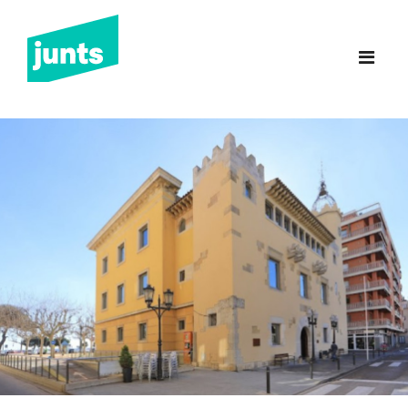
Junts Sant Feliu de
Guíxols
INICI
CANDIDATURA 2023
NOTÍCIES
BUTLLETINS
INCIDÈNCIES
CONTACTE