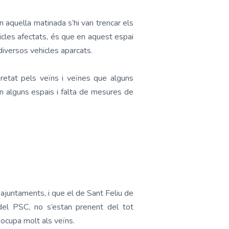
 aquella matinada s’hi van trencar els
icles afectats, és que en aquest espai
 diversos vehicles aparcats.
retat pels veïns i veïnes que alguns
 en alguns espais i falta de mesures de
 ajuntaments, i que el de Sant Feliu de
 del PSC, no s’estan prenent del tot
eocupa molt als veïns.