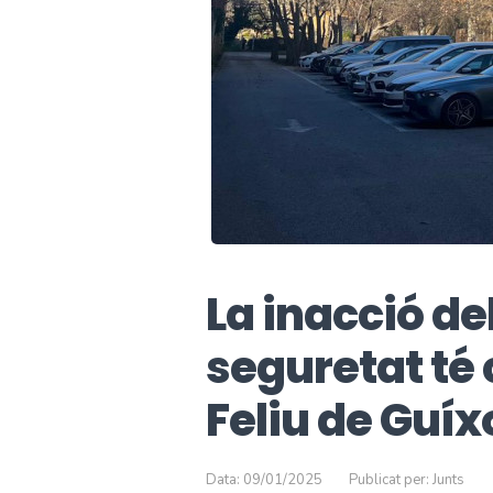
La inacció d
seguretat té
Feliu de Guíx
Data: 09/01/2025
Publicat per: Junts