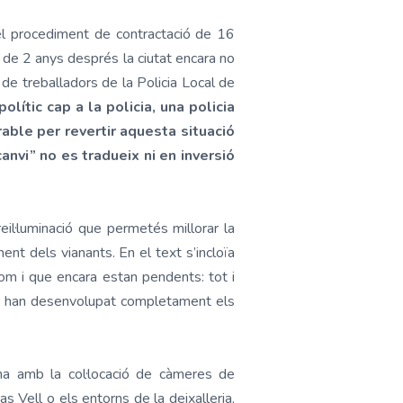
el procediment de contractació de 16
s de 2 anys després la ciutat encara no
 de treballadors de la Policia Local de
lític cap a la policia, una policia
rable per revertir aquesta situació
anvi” no es tradueix ni en inversió
l·luminació que permetés millorar la
ent dels vianants. En el text s’incloïa
hom i que encara estan pendents: tot i
ai han desenvolupat completament els
ana amb la col·locació de càmeres de
s Vell o els entorns de la deixalleria,