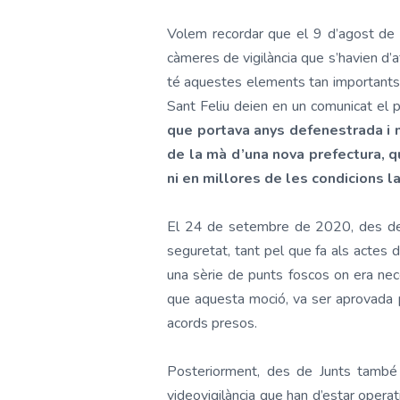
Volem recordar que el 9 d’agost de 
càmeres de vigilància que s’havien d’a
té aquestes elements tan importants pe
Sant Feliu deien en un comunicat el
que portava anys defenestrada i ma
de la mà d’una nova prefectura, qu
ni en millores de les condicions l
El 24 de setembre de 2020, des de J
seguretat, tant pel que fa als actes d
una sèrie de punts foscos on era nece
que aquesta moció, va ser aprovada 
acords presos.
Posteriorment, des de Junts també s
videovigilància que han d’estar operat