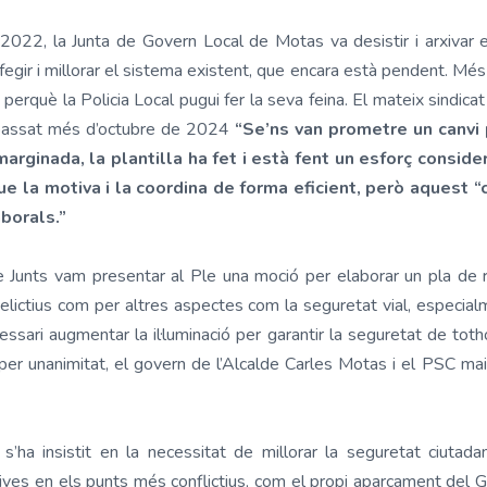
2022, la Junta de Govern Local de Motas va desistir i arxivar 
fegir i millorar el sistema existent, que encara està pendent. Mé
rquè la Policia Local pugui fer la seva feina. El mateix sindicat
 passat més d’octubre de 2024
“Se’ns van prometre un canvi po
rginada, la plantilla ha fet i està fent un esforç conside
e la motiva i la coordina de forma eficient, però aquest “c
aborals.”
unts vam presentar al Ple una moció per elaborar un pla de rei
elictius com per altres aspectes com la seguretat vial, especialm
ssari augmentar la il·luminació per garantir la seguretat de tot
per unanimitat, el govern de l’Alcalde Carles Motas i el PSC m
’ha insistit en la necessitat de millorar la seguretat ciutad
ives en els punts més conflictius, com el propi aparcament del Ga