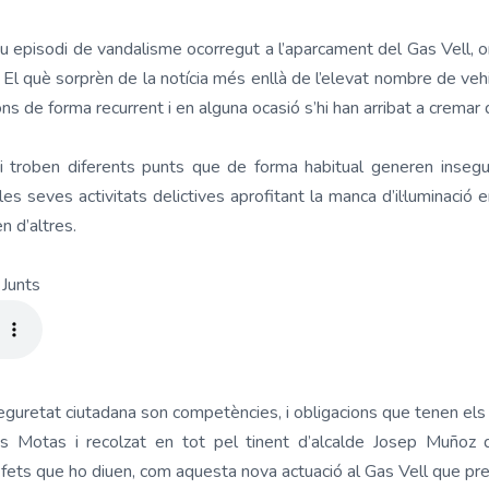
 episodi de vandalisme ocorregut a l’aparcament del Gas Vell, on
. El què sorprèn de la notícia més enllà de l’elevat nombre de veh
ns de forma recurrent i en alguna ocasió s’hi han arribat a cremar
hi troben diferents punts que de forma habitual generen insegu
es seves activitats delictives aprofitant la manca d’il·luminació
n d’altres.
 Junts
 seguretat ciutadana son competències, i obligacions que tenen els
les Motas i recolzat en tot pel tinent d’alcalde Josep Muñoz
fets que ho diuen, com aquesta nova actuació al Gas Vell que pr