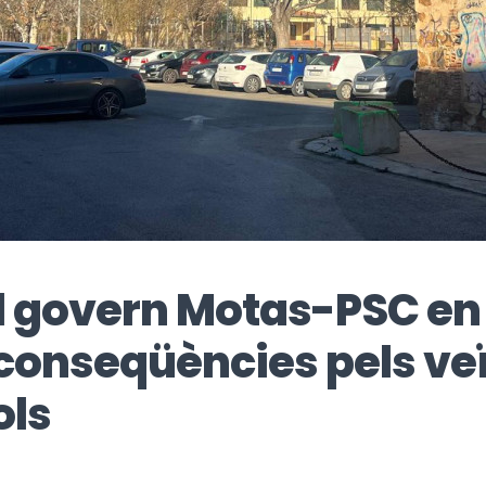
el govern Motas-PSC en
 conseqüències pels ve
ols