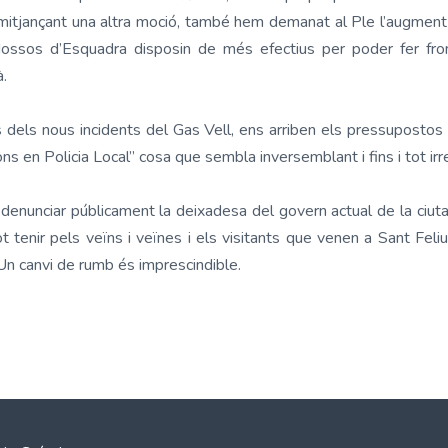
 mitjançant una altra moció, també hem demanat al Ple l’augment d’
ossos d’Esquadra disposin de més efectius per poder fer fron
à.
dels nous incidents del Gas Vell, ens arriben els pressuposto
ns en Policia Local” cosa que sembla inversemblant i fins i tot i
nunciar públicament la deixadesa del govern actual de la ciutat
 tenir pels veïns i veïnes i els visitants que venen a Sant Feli
. Un canvi de rumb és imprescindible.