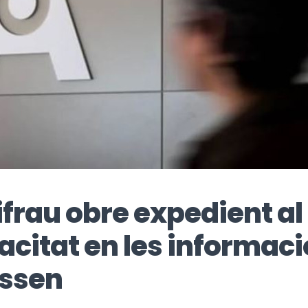
ifrau obre expedient a
acitat en les informaci
yssen