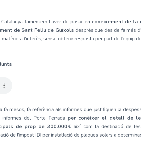
r Catalunya, lamentem haver de posar en
coneixement de la c
ament de Sant Feliu de Guíxols
després que des de fa més d'
s matèries d'interès, sense obtenir resposta per part de l'equip 
 Junts
ada fa mesos, fa referència als informes que justifiquen la despes
ls informes del Porta Ferrada
per conèixer el detall de 
icipals de prop de 300.000 €
així com la destinació de les
ció de l'impost IBI per instal·lació de plaques solars a determina