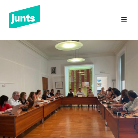
Junts Sant Feliu de
Guíxols
INICI
CANDIDATURA 2023
NOTÍCIES
BUTLLETINS
INCIDÈNCIES
CONTACTE