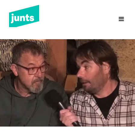
Junts Sant Feliu de
Guíxols
INICI
CANDIDATURA 2023
NOTÍCIES
BUTLLETINS
INCIDÈNCIES
CONTACTE