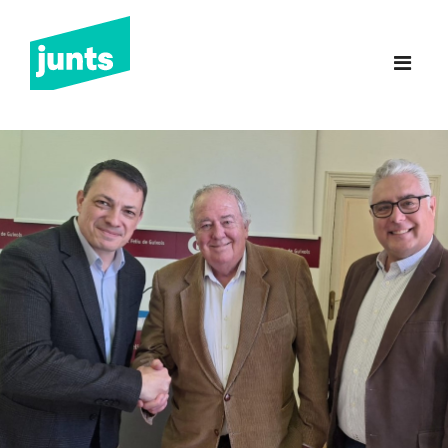
Junts Sant Feliu de
Guíxols
INICI
CANDIDATURA 2023
NOTÍCIES
BUTLLETINS
INCIDÈNCIES
CONTACTE