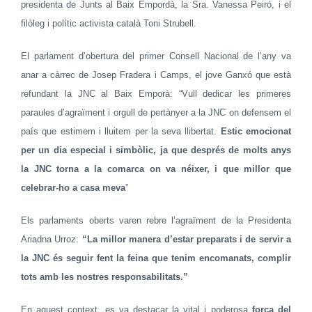
presidenta de Junts al Baix Empordà, la Sra. Vanessa Peiró, i el
filòleg i polític activista català Toni Strubell.
El parlament d’obertura del primer Consell Nacional de l’any va
anar a càrrec de Josep Fradera i Camps, el jove Ganxó que està
refundant la JNC al Baix Emporà: “Vull dedicar les primeres
paraules d’agraïment i orgull de pertànyer a la JNC on defensem el
país que estimem i lluitem per la seva llibertat.
Estic emocionat
per un dia especial i simbòlic, ja que després de molts anys
la JNC torna a la comarca on va néixer, i que millor que
celebrar-ho a casa meva
”
Els parlaments oberts varen rebre l’agraïment de la Presidenta
Ariadna Urroz:
“La millor manera d’estar preparats i de servir a
la JNC és seguir fent la feina que tenim encomanats, complir
tots amb les nostres responsabilitats.”
En aquest context, es va destacar la vital i poderosa
força del