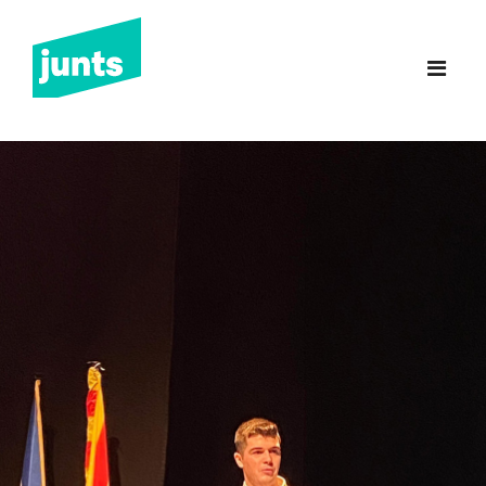
Junts Sant Feliu de
Guíxols
INICI
CANDIDATURA 2023
NOTÍCIES
BUTLLETINS
INCIDÈNCIES
CONTACTE